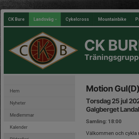
CK Bure
Landsväg
Cykelcross
Mountainbike
P
CK BUR
Träningsgrupp
Motion Gul(D
Hem
Torsdag 25 jul 20
Nyheter
Galgberget Landa
Medlemmar
Samling: 18:00
Kalender
Välkommen och cykla me