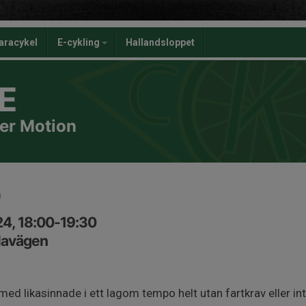
aracykel
E-cykling
Hallandsloppet
E
er Motion
)
24, 18:00-19:30
lavägen
d likasinnade i ett lagom tempo helt utan fartkrav eller inte