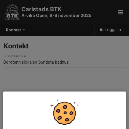
Carlstads BTK
Arvika Open, 8-9 november 2025
Logga in
Kontakt
Kontakt
HEMMAARENA
Bordtennislokalen Sundsta badhus