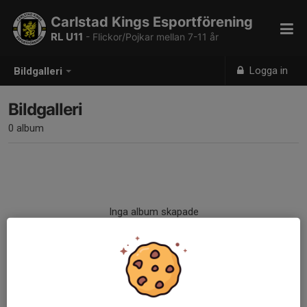
Carlstad Kings Esportförening
RL U11
- Flickor/Pojkar mellan 7-11 år
Logga in
Bildgalleri
Bildgalleri
0 album
Inga album skapade