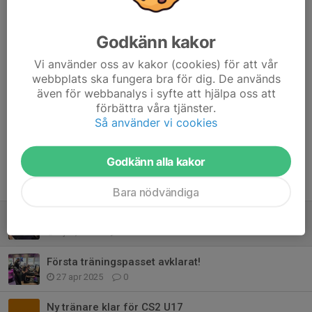
av varandra för att bli bättre och ha roligt!
Vid frågor hör gärna av er till mig på
Godkänn kakor
Niclas.jemth@carlstadkings.com
Vi använder oss av kakor (cookies) för att vår
webbplats ska fungera bra för dig. De används
Nu laddar vi för terminstart! Mvh Niclas
även för webbanalys i syfte att hjälpa oss att
förbättra våra tjänster.
Dela nyhet
Så använder vi cookies
Godkänn alla kakor
Tidigare nyheter
Bara nödvändiga
Terminsstart för CS2 U17
6 jan, 21:13
0
Första träningspasset avklarat!
27 apr 2025
0
Ny tränare klar för CS2 U17