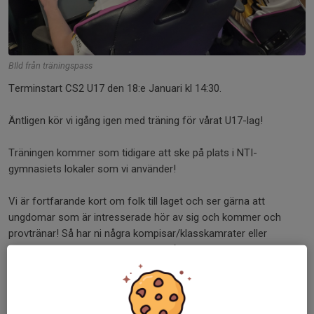
BIld från träningspass
Terminstart CS2 U17 den 18:e Januari kl 14:30.
Äntligen kör vi igång igen med träning för vårat U17-lag!
Träningen kommer som tidigare att ske på plats i NTI-
gymnasiets lokaler som vi använder!
Vi är fortfarande kort om folk till laget och ser gärna att
ungdomar som är intresserade hör av sig och kommer och
provtränar! Så har ni några kompisar/klasskamrater eller
familjemedlemmar som spelar cs så tveka inte att berätta för
dom om oss!
Vi har inga krav på hur bra du ska vara, vi träffas, tränar och lär