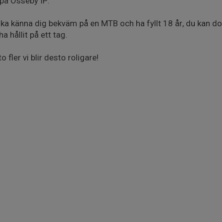
på Össeby IP.
 ska känna dig bekväm på en MTB och ha fyllt 18 år, du kan do
a hållit på ett tag.
o fler vi blir desto roligare!