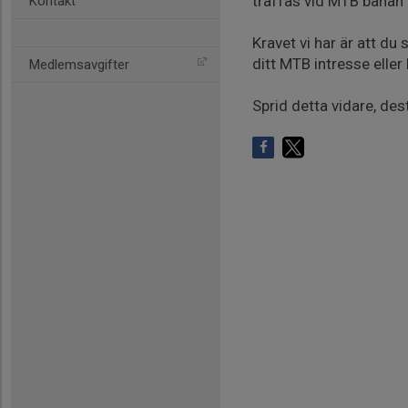
träffas vid MTB banan 
Kontakt
Kravet vi har är att du
ditt MTB intresse eller h
Medlemsavgifter
Sprid detta vidare, dest