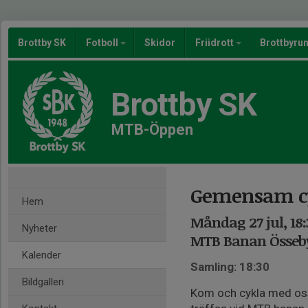
Brottby SK
Fotboll
Skidor
Friidrott
Brottbyru
Brottby SK
MTB-Öppen
Gemensam c
Hem
Måndag 27 jul, 18
Nyheter
MTB Banan Össeby
Kalender
Samling: 18:30
Bildgalleri
Kom och cykla med oss.