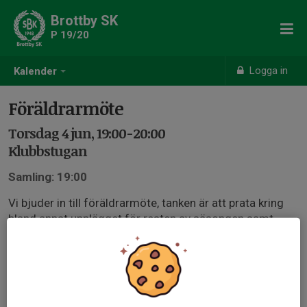
Brottby SK
P 19/20
Logga in
Kalender
Föräldrarmöte
Torsdag 4 jun, 19:00-20:00
Klubbstugan
Samling: 19:00
Vi bjuder in till föräldrarmöte, tanken är att prata kring
bland annat upplägget för resten av säsongen samt
ytterligare relevant information. Denna info uppdateras
med upplägget för mötet vid senare tillfälle. Vi önskar
att minst en vårdnadshavare deltar på detta.