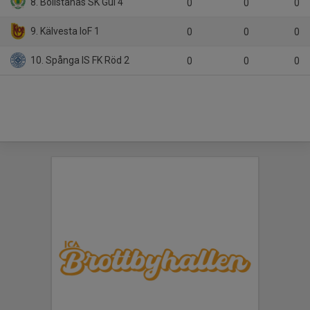
8. Bollstanäs SK Gul 4
0
0
0
9. Kälvesta IoF 1
0
0
0
10. Spånga IS FK Röd 2
0
0
0