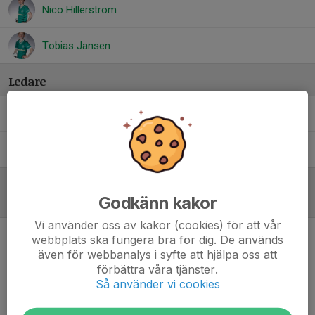
Nico Hillerström
Tobias Jansen
Ledare
Lars Rundelius
Ledare
Lasse Ingeson
Ledare
Godkänn kakor
Referat
Vi använder oss av kakor (cookies) för att vår
webbplats ska fungera bra för dig. De används
Inget referat skrivet
även för webbanalys i syfte att hjälpa oss att
förbättra våra tjänster.
Så använder vi cookies