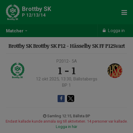
Brottby SK
P 12/13/14
Logga in
Matcher
Brottby SK Brottby SK P12 - Hässelby SK FF P12Svart
P2012- 5A
1 - 1
12 okt 2025, 13:30, Bällstabergs
BP 1
Samling 12:15, Bällsta BP
Endast kallade kunde anmäla sig till aktiviteten. 14 personer var kallade.
Logga in här