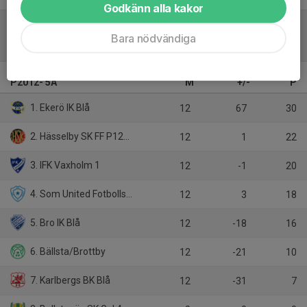
Godkänn alla kakor
Bara nödvändiga
Tabell
P2012- 5A
M
+/-
P
1. Ekerö IK Blå
12
67
30
2. Hässelby SK FF P12Svart
12
1
22
3. IFK Vaxholm 1
12
-1
20
4. Som United Fotbollsförening
12
3
18
5. Bro IK Blå
12
-18
16
6. Bällsta/Brottby
12
-21
10
7. Karlbergs BK Blå
12
-31
7