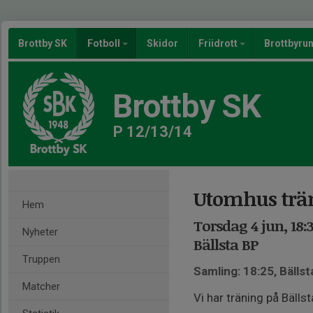
Brottby SK
Fotboll
Skidor
Friidrott
Brottbyru
Brottby SK
P 12/13/14
Utomhus trän
Hem
Torsdag 4 jun, 18:
Nyheter
Bällsta BP
Truppen
Samling: 18:25, Bällst
Matcher
Vi har träning på Bälls