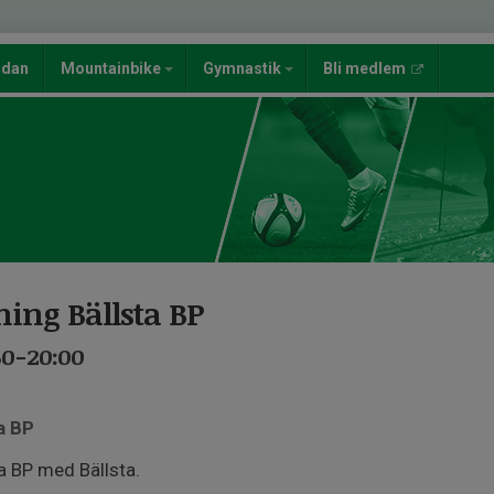
ndan
Mountainbike
Gymnastik
Bli medlem
ing Bällsta BP
30-20:00
a BP
ta BP med Bällsta.