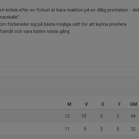
h kritisk efter en förlust är bara reaktion på en dålig prestation - det 
narskalle”.
som förbereder sig på bästa möjliga sätt för att kunna prestera.
 framåt och vara bättre nästa gång.
M
V
O
F
GM
12
10
0
2
44
11
9
2
0
32