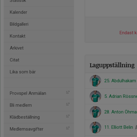
Statistik
Kalender
Bildgalleri
Endast ka
Kontakt
Arkivet
Citat
Laguppställning
Lika som bär
25. Abdulhakam
Provspel Anmälan
5. Adrian Rössn
Bli medlem
28. Anton Öhma
Klädbeställning
11. Elliott Belin
Medlemsavgifter