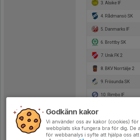
3. Alsike IF
4. Rådmansö SK
5. Danmarks IF
6. Brottby SK
7. Unik FK 2
8. BKV Norrtälje 2
9. Frösunda SK
10. Rimbo IF
11. Knivsta IK Herr
Godkänn kakor
12. Almunge IK
Vi använder oss av kakor (cookies) för 
webbplats ska fungera bra för dig. De
för webbanalys i syfte att hjälpa oss att