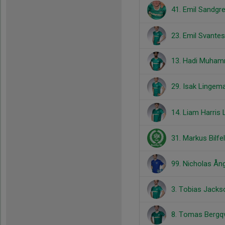
41. Emil Sandgr
23. Emil Svante
13. Hadi Muha
29. Isak Lingem
14. Liam Harris
31. Markus Bilfe
99. Nicholas Å
3. Tobias Jacks
8. Tomas Bergq