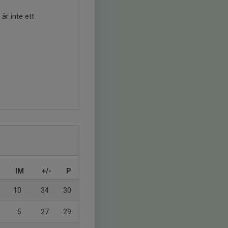
är inte ett
IM
+/-
P
10
34
30
5
27
29