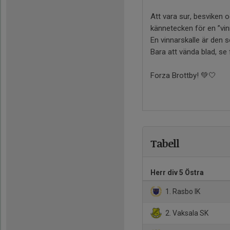
Att vara sur, besviken oc
kännetecken för en ”vin
En vinnarskalle är den 
Bara att vända blad, se
Forza Brottby! 💚🤍
Tabell
Herr div 5 Östra
1. Rasbo IK
2. Vaksala SK