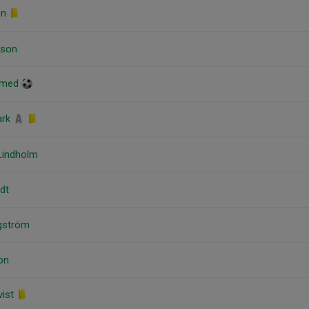
en
sson
mmed
ark
 Lindholm
ldt
ngström
on
vist