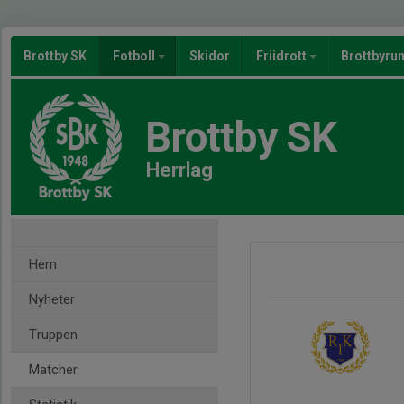
Brottby SK
Fotboll
Skidor
Friidrott
Brottbyru
Brottby SK
Herrlag
Hem
Nyheter
Truppen
Matcher