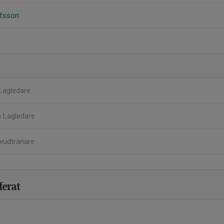
afsson
t
Lagledare
s
Lagledare
vudtränare
ferat