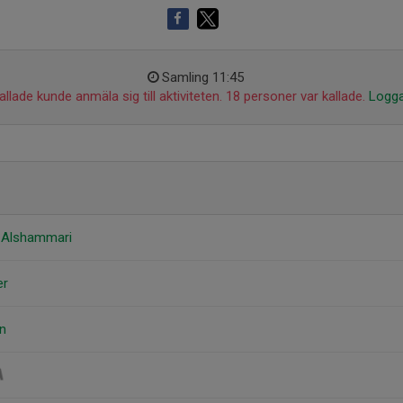
Samling 11:45
llade kunde anmäla sig till aktiviteten. 18 personer var kallade.
Logga
 Alshammari
er
n