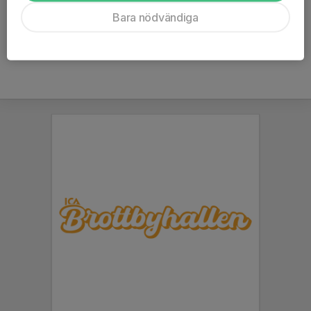
Ålder
58 år
Bara nödvändiga