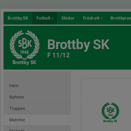
Brottby SK
Fotboll
Skidor
Friidrott
Brottbyru
Brottby SK
F 11/12
Hem
Nyheter
Truppen
Matcher