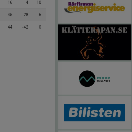
16
4
10
45
-28
6
44
-42
0