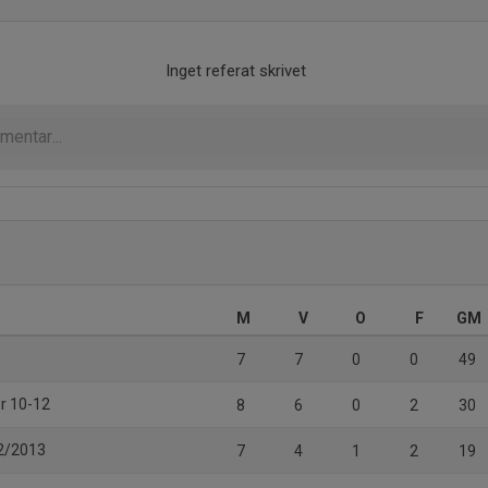
Inget referat skrivet
M
V
O
F
GM
7
7
0
0
49
er 10-12
8
6
0
2
30
12/2013
7
4
1
2
19