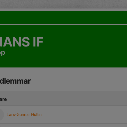
ANS IF
pp
dlemmar
are
Lars-Gunnar Hultin