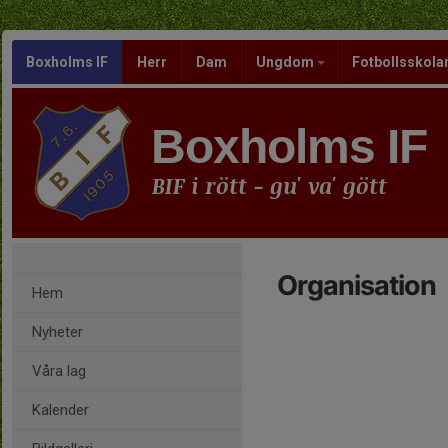
Boxholms IF
Herr
Dam
Ungdom
Fotbollsskola
Boxholms IF
BIF i rött - gu' va' gött
Organisation
Hem
Nyheter
Våra lag
Kalender