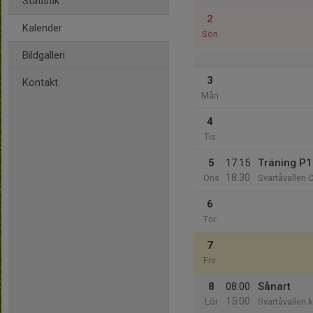
Statistik
2
Kalender
Sön
Bildgalleri
3
Kontakt
Mån
4
Tis
5
17:15
Träning P
18:30
Ons
Svartåvallen 
6
Tor
7
Fre
8
08:00
Sånart
15:00
Lör
Svartåvallen 