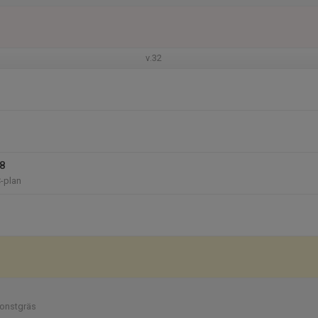
v.32
18
C-plan
konstgräs