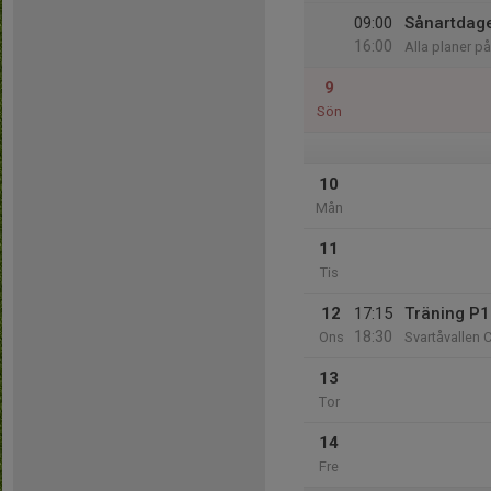
09:00
Sånartdag
16:00
Alla planer på
9
Sön
10
Mån
11
Tis
12
17:15
Träning P
18:30
Ons
Svartåvallen 
13
Tor
14
Fre