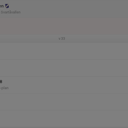
en
 Svartåvallen
v.33
18
C-plan