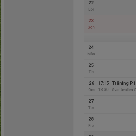
22
Lör
23
Sön
24
Mån
25
Tis
26
17:15
Träning P
18:30
Ons
Svartåvallen 
27
Tor
28
Fre