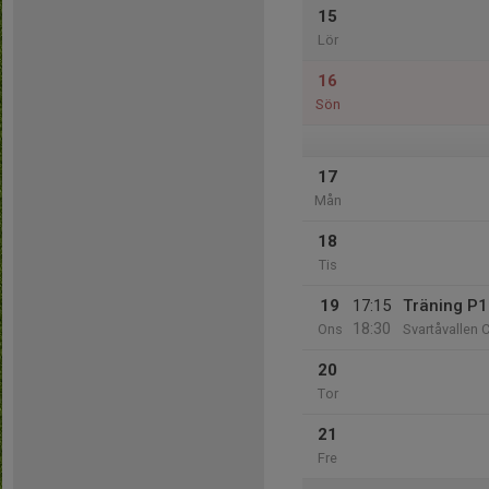
15
Lör
16
Sön
17
Mån
18
Tis
19
17:15
Träning P
18:30
Ons
Svartåvallen 
20
Tor
21
Fre