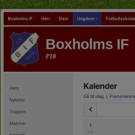
Boxholms IF
Herr
Dam
Ungdom
Fotbollsskola
Boxholms IF
P18
Kalender
Hem
Gå till idag
|
Prenumerer
Nyheter
Truppen
Matcher
1
Lör