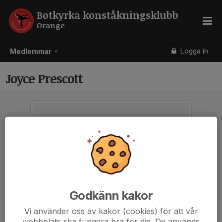
Botkyrka konståkningsklubb
Orange
Logga in
Medlemmar
Joyce Prescott
Godkänn kakor
Vi använder oss av kakor (cookies) för att vår
Ålder
14 år
webbplats ska fungera bra för dig. De används