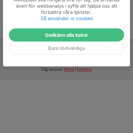
även för webbanalys i syfte att hjälpa oss att
förbättra våra tjänster.
Så använder vi cookies
Godkänn alla kakor
Bara nödvändiga
För
smarta
idrottsföreningar
Välj version:
Mobil
|
Desktop