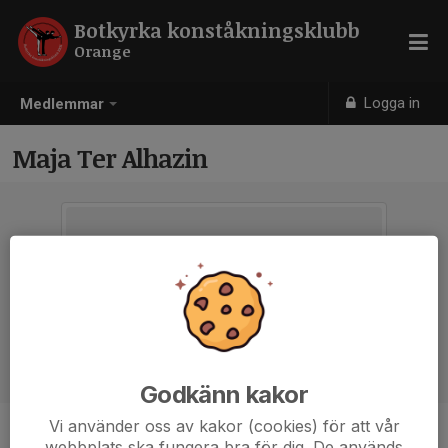
Botkyrka konståkningsklubb
Orange
Logga in
Medlemmar
Maja Ter Alhazin
Godkänn kakor
Vi använder oss av kakor (cookies) för att vår
Ålder
15 år
webbplats ska fungera bra för dig. De används