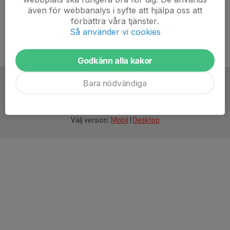
även för webbanalys i syfte att hjälpa oss att
förbättra våra tjänster.
Så använder vi cookies
Godkänn alla kakor
Bara nödvändiga
För
smarta
idrottsföreningar
Välj version:
Mobil
|
Desktop