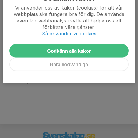
Vi använder oss av kakor (cookies) för att vår
webbplats ska fungera bra för dig. De används
även för webbanalys i syfte att hjälpa oss att
förbättra våra tjänster.
Så använder vi cookies
Godkänn alla kakor
Här hamnar automatiskt de senaste nyheterna på hemsidan. För
att kunna börja administrera hemsidan loggar du in högst upp till
Bara nödvändiga
höger.
/Svenskalag.se