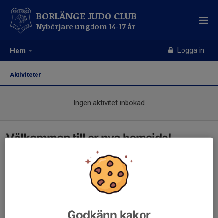
BORLÄNGE JUDO CLUB
Nybörjare ungdom 14-17 år
Logga in
Hem
Aktiviteter
Ingen aktivitet inbokad
Välkommen till er nya hemsida!
Godkänn kakor