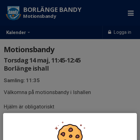
BORLÄNGE BANDY
Motionsbandy
Logga in
Kalender
Motionsbandy
Torsdag 14 maj, 11:45-12:45
Borlänge ishall
Samling: 11:35
Välkomna på motionsbandy i Ishallen
Hjälm är obligatoriskt
Halsskydd rekommenderas
Bandyklubba och bandyboll spelar vi med. Finns att låna!