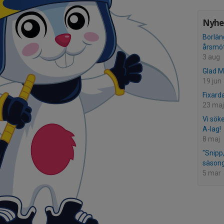
Nyhet
Borläng
årsmö
3 aug
Glad 
19 jun
Fixard
23 maj
Vi söke
A-lag!
8 maj
"Snipp,
säsong
5 mar