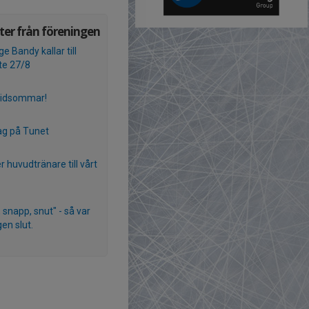
er från föreningen
e Bandy kallar till
te 27/8
Midsommar!
ag på Tunet
r huvudtränare till vårt
 snapp, snut" - så var
en slut.