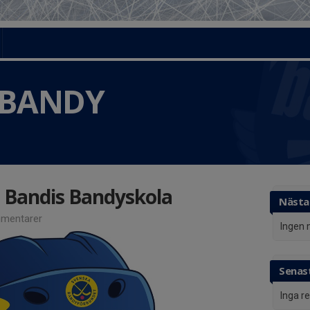
 BANDY
l Bandis Bandyskola
Nästa
mentarer
Ingen 
Senast
Inga r