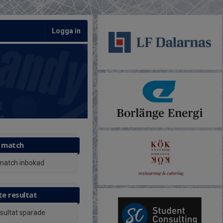
Logga in
 match
match inbokad
e resultat
esultat sparade