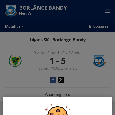
BORLÄNGE BANDY
Herr A
Logga in
Matcher
Liljans SK - Borlänge Bandy
Division 3 Nord - Div 3 Södra
1 - 5
30 jan, 19:00, Liljans SK
Samling 18:00