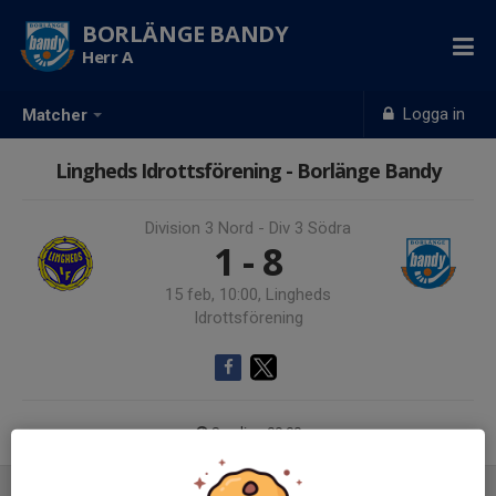
BORLÄNGE BANDY
Herr A
Logga in
Matcher
Lingheds Idrottsförening - Borlänge Bandy
Division 3 Nord - Div 3 Södra
1 - 8
15 feb, 10:00, Lingheds
Idrottsförening
Samling 09:00