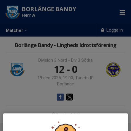
BORLÄNGE BANDY
Herr A
Logga in
Matcher
Borlänge Bandy - Lingheds Idrottsförening
Division 3 Nord - Div 3 Södra
12 - 0
19 dec 2025, 19:00, Tunets IP
Borlänge
Samling 18:00