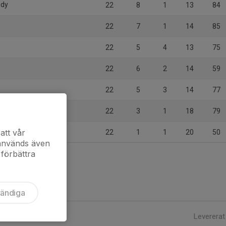
ndy
22
8
1
13
84
22
7
1
14
85
22
5
4
13
75
22
6
2
14
59
22
5
3
14
77
22
3
1
18
79
att vår
22
1
1
20
50
 används även
 förbättra
vändiga
Levererat