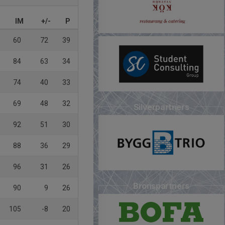
IM
+/-
P
60
72
39
84
63
34
74
40
33
69
48
32
Silverpartners
92
51
30
88
36
29
96
31
26
Bronspartners
90
9
26
105
-8
20