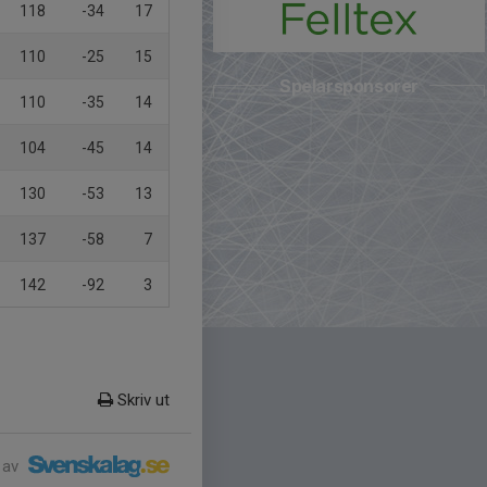
118
-34
17
110
-25
15
Spelarsponsorer
110
-35
14
104
-45
14
130
-53
13
137
-58
7
142
-92
3
Skriv ut
 av