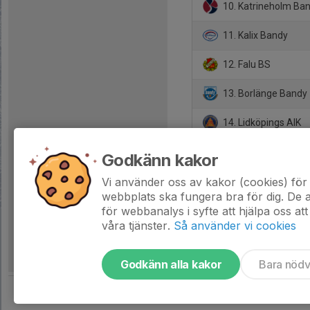
10. Katrineholm Ba
11. Kalix Bandy
12. Falu BS
13. Borlänge Bandy
14. Lidköpings AIK
15. Surte BK
Godkänn kakor
16. Västanfors IF
Vi använder oss av kakor (cookies) för 
webbplats ska fungera bra för dig. De
för webbanalys i syfte att hjälpa oss att
våra tjänster.
Så använder vi cookies
Godkänn alla kakor
Bara nöd
Tjäna pengar till laget