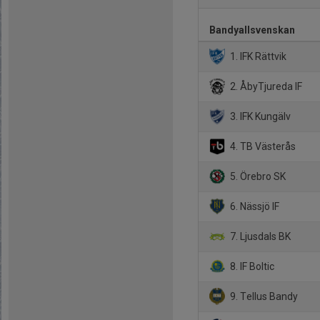
Bandyallsvenskan
1. IFK Rättvik
2. ÅbyTjureda IF
3. IFK Kungälv
4. TB Västerås
5. Örebro SK
6. Nässjö IF
7. Ljusdals BK
8. IF Boltic
9. Tellus Bandy