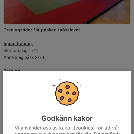
Träningstider för påsken /påsklovet
Ingen träning:
Skärtorsdag 17/4
Annandag påsk 21/4
Träning
Torsdag 24/4 18.00 - 19.00
Vårmon i Nybro för de som anmält sig:
Lördag 26/4
Söndag 27/4
Godkänn kakor
Dela nyhet
Vi använder oss av kakor (cookies) för att vår
webbplats ska fungera bra för dig. De används