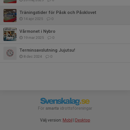
Träningstider för Påsk och Påsklovet
14 apr 2025
0
Vårmonet i Nybro
19 mar 2025
0
Terminsavslutning Jujutsu!
8 dec 2024
0
För
smarta
idrottsföreningar
Välj version:
Mobil
|
Desktop