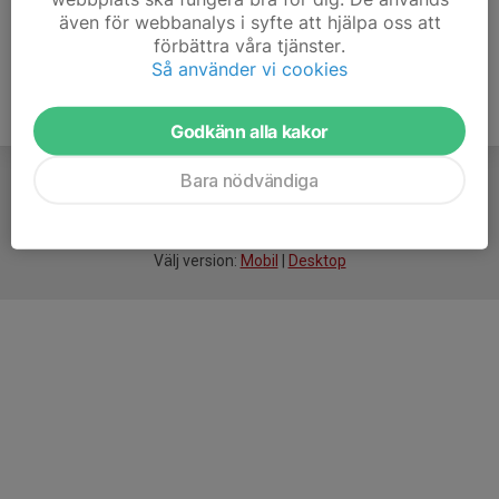
även för webbanalys i syfte att hjälpa oss att
förbättra våra tjänster.
Så använder vi cookies
Godkänn alla kakor
Bara nödvändiga
För
smarta
idrottsföreningar
Välj version:
Mobil
|
Desktop