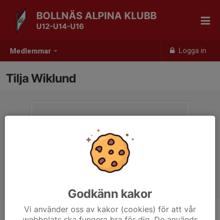
BOLLNÄS ALPINA KLUBB
U12-U14-U16
Logga in
Medlemmar
Tilja Wiklund
Godkänn kakor
Vi använder oss av kakor (cookies) för att vår
webbplats ska fungera bra för dig. De används
Ålder
15 år