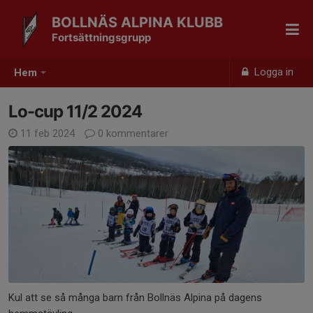
BOLLNÄS ALPINA KLUBB
Fortsättningsgrupp
Logga in
Hem
Lo-cup 11/2 2024
11 feb 2024
0 kommentarer
Kul att se så många barn från Bollnäs Alpina på dagens