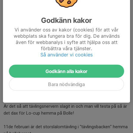
Godkänn kakor
Vi använder oss av kakor (cookies) för att vår
webbplats ska fungera bra för dig. De används
även för webbanalys i syfte att hjälpa oss att
förbättra våra tjänster.
Så använder vi cookies
Godkänn alla kakor
Bara nödvändiga
Hej!
Ni är riktigt pågång! kul att se!
Är det så att tävlingsnervern slagit in och man vill testa på så är
det dax för Lo-cup hemma på Bolle!
11de februari är det storslalomtävling i "tävlingsbacken" hemma