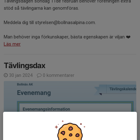
Tävlingsdagen söndag 11de februari behöver föreningen extra
stöd så tävlingarna kan genomföras.
Meddela dig till styrelsen@bollnasalpina.com.
Man behöver inga förkunskaper, bästa egenskapen är viljan ❤️
Läs mer
Tävlingsdax
30 jan 2024
0 kommentarer