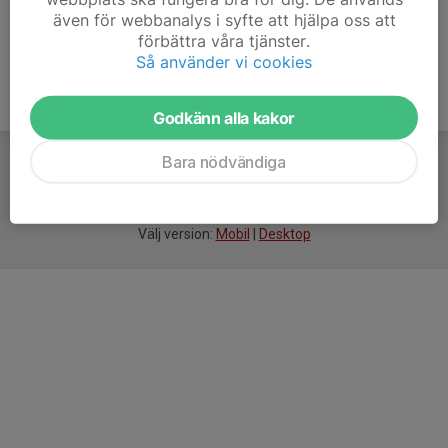
även för webbanalys i syfte att hjälpa oss att
förbättra våra tjänster.
Så använder vi cookies
Godkänn alla kakor
Bara nödvändiga
För
smarta
idrottsföreningar
Välj version:
Mobil
|
Desktop