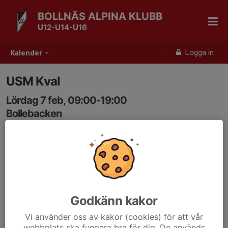
BOLLNÄS ALPINA KLUBB
U12-U14-U16
Logga in
Kalender
USM Kval
Lördag 7 feb, 09:00-19:00
Bollebacken
Samling: 09:00
Godkänn kakor
Vi använder oss av kakor (cookies) för att vår
webbplats ska fungera bra för dig. De används