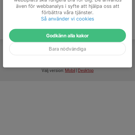
även för webbanalys i syfte att hjälpa oss att
förbättra våra tjänster.
Så använder vi cookies
Godkänn alla kakor
Bara nödvändiga
För
smarta
idrottsföreningar
Välj version:
Mobil
|
Desktop