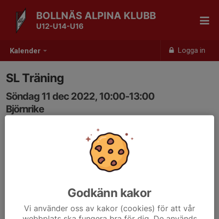
BOLLNÄS ALPINA KLUBB
U12-U14-U16
Logga in
Kalender
SL Träning
Söndag 11 dec 2022, 10:00-13:00
Björnrike
Samling: 10:00
Godkänn kakor
Vi använder oss av kakor (cookies) för att vår
webbplats ska fungera bra för dig. De används