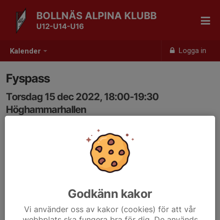
BOLLNÄS ALPINA KLUBB
U12-U14-U16
Logga in
Kalender
Fyspass
Torsdag 15 dec 2022, 18:00-19:30
Höghammarhallen
Samling: 18:00
Godkänn kakor
Vi använder oss av kakor (cookies) för att vår
webbplats ska fungera bra för dig. De används