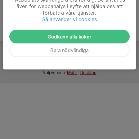
även för webbanalys i syfte att hjälpa oss att
förbättra våra tjänster.
Så använder vi cookies
Godkänn alla kakor
Bara nödvändiga
För
smarta
idrottsföreningar
Välj version:
Mobil
|
Desktop