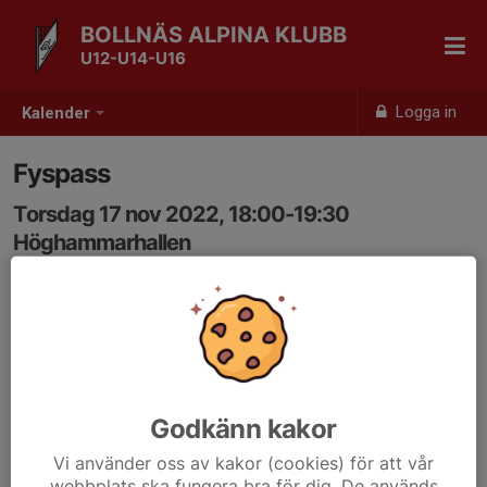
BOLLNÄS ALPINA KLUBB
U12-U14-U16
Logga in
Kalender
Fyspass
Torsdag 17 nov 2022, 18:00-19:30
Höghammarhallen
Samling: 18:00
Godkänn kakor
Vi använder oss av kakor (cookies) för att vår
webbplats ska fungera bra för dig. De används