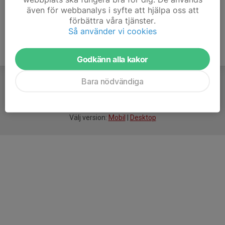
även för webbanalys i syfte att hjälpa oss att
förbättra våra tjänster.
Så använder vi cookies
Godkänn alla kakor
Bara nödvändiga
För
smarta
idrottsföreningar
Välj version:
Mobil
|
Desktop