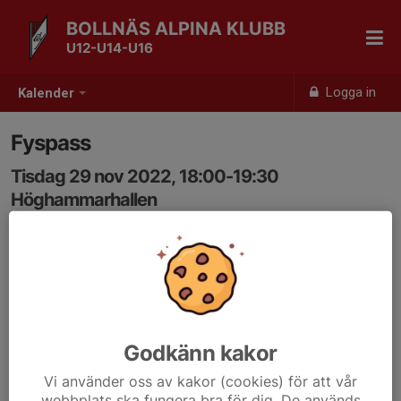
BOLLNÄS ALPINA KLUBB
U12-U14-U16
Logga in
Kalender
Fyspass
Tisdag 29 nov 2022, 18:00-19:30
Höghammarhallen
Samling: 18:00
Godkänn kakor
Vi använder oss av kakor (cookies) för att vår
webbplats ska fungera bra för dig. De används