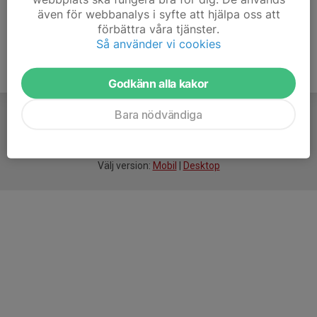
även för webbanalys i syfte att hjälpa oss att
förbättra våra tjänster.
Så använder vi cookies
Godkänn alla kakor
Bara nödvändiga
För
smarta
idrottsföreningar
Välj version:
Mobil
|
Desktop