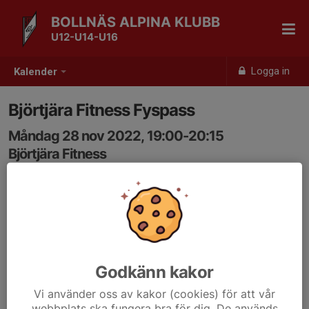
BOLLNÄS ALPINA KLUBB
U12-U14-U16
Logga in
Kalender
Björtjära Fitness Fyspass
Måndag 28 nov 2022, 19:00-20:15
Björtjära Fitness
Samling: 19:00
Godkänn kakor
Vi använder oss av kakor (cookies) för att vår
webbplats ska fungera bra för dig. De används