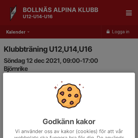
BOLLNÄS ALPINA KLUBB
U12-U14-U16
Logga in
Kalender
Klubbträning U12,U14,U16
Söndag 12 dec 2021, 09:00-17:00
Björnrike
Samling: 09:00
Godkänn kakor
Vi använder oss av kakor (cookies) för att vår
webbplats ska fungera bra för dig. De används