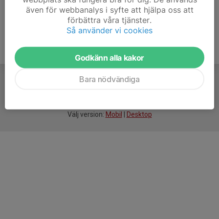
även för webbanalys i syfte att hjälpa oss att
förbättra våra tjänster.
Så använder vi cookies
Godkänn alla kakor
Bara nödvändiga
För
smarta
idrottsföreningar
Välj version:
Mobil
|
Desktop