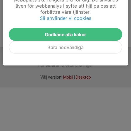
även för webbanalys i syfte att hjälpa oss att
Ålder
34 år
förbättra våra tjänster.
Så använder vi cookies
Godkänn alla kakor
Bara nödvändiga
För
smarta
idrottsföreningar
Välj version:
Mobil
|
Desktop