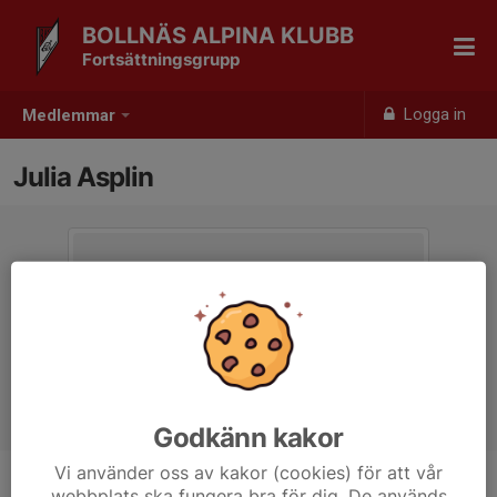
BOLLNÄS ALPINA KLUBB
Fortsättningsgrupp
Logga in
Medlemmar
Julia Asplin
Godkänn kakor
Vi använder oss av kakor (cookies) för att vår
webbplats ska fungera bra för dig. De används
Titel
Ledare