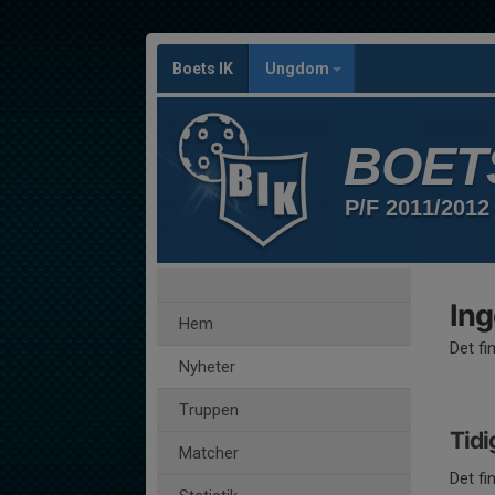
Boets IK
Ungdom
BOETS
P/F 2011/2012
Ing
Hem
Det fi
Nyheter
Truppen
Tidi
Matcher
Det fi