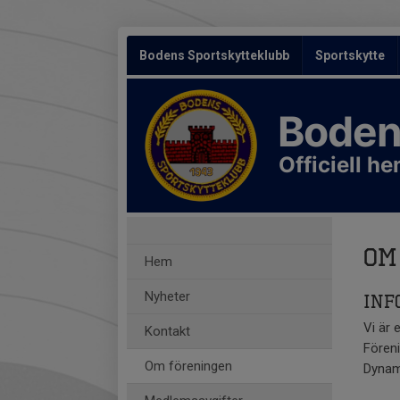
Bodens Sportskytteklubb
Sportskytte
Boden
Officiell h
Om
Hem
Nyheter
Inf
Vi är 
Kontakt
Föreni
Om föreningen
Dynam