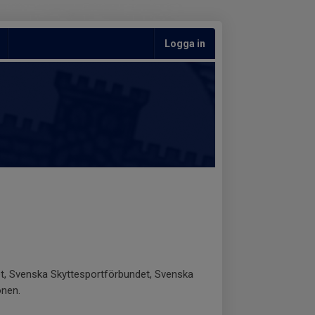
Logga in
et, Svenska Skyttesportförbundet, Svenska
onen.