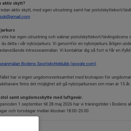
 aktiv skytt?
redan aktiv skytt, med egen utrustning samt har pistolskyttekort/tävl
bssk@gmail.com
.
jarkurs
inte har egen utrustning och saknar pistolskyttekort/tävlingslicens oc
du delta i vår nybörjarkurs. Vi genomför en nybörjarkurs årligen unde
 nedanstående intresseanmälan. Vi kontaktar dig så fort vi får en ifyll
sseanmälan Bodens Sportskytteklubb (google.com)
illfället har vi ingen ungdomsverksamhet med krutvapen för ungdoma
dshavare finns det möjlighet att gå nybörjarkursen om man är 15 år.
istol samt ungdomsskytte med luftgevär.
perioden 1 september till 28 maj 2026 har vi träningstider i Bodens 
gar och torsdagar mellan klockan 18.00-20.00.