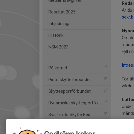
Medlemsavgifter
Redan
Är du 
Resultat 2025
sekr.
Inbjudningar
Nybör
Historik
Om du 
måste 
NSM 2023
Fyll i
Intre
På kornet
För t
Pistolskytteförbundet
vårdna
Skyttesportförbundet
Luftp
Dynamiska skyttesportförb
Under 
månda
Svartkruts Skytte Fed.
Bodens Jaktskytteförening
Godkänn kakor