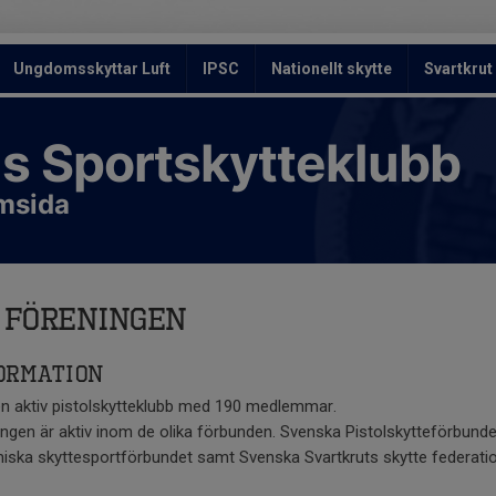
Ungdomsskyttar Luft
IPSC
Nationellt skytte
Svartkrut
s Sportskytteklubb
emsida
 föreningen
ormation
en aktiv pistolskytteklubb med 190 medlemmar.
ngen är aktiv inom de olika förbunden. Svenska Pistolskytteförbund
iska skyttesportförbundet samt Svenska Svartkruts skytte federati