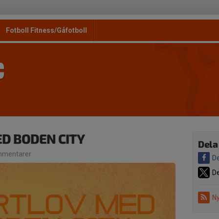
Fotboll Fitness/Gåfotboll
C
D BODEN CITY
Dela
mentarer
De
De
Ny