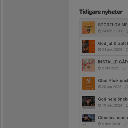
Tidigare nyheter
SPORTLOV ME
24 feb, 09:08
God jul & Gott 
24 dec 2025
INSTÄLLD GÅF
9 okt 2025
Glad Påsk önsk
20 apr 2025
God helg önsk
19 dec 2024
Gitselov nomin
9 dec 2024