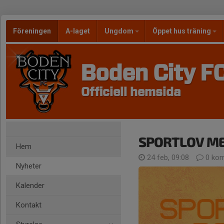
Föreningen
A-laget
Ungdom
Öppet hus träning
Boden City F
Officiell hemsida
SPORTLOV ME
Hem
24 feb, 09:08
0 kom
Nyheter
Kalender
Kontakt