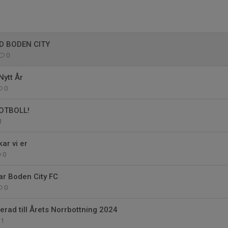
D BODEN CITY
0
Nytt År
0
OTBOLL!
1
ar vi er
0
ar Boden City FC
0
erad till Årets Norrbottning 2024
1