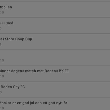
tbollen
0
 i Luleå
0
t i Stora Coop Cup
1
0
 vinner dagens match mot Bodens BK FF
0
i Boden City FC
0
nskar er en god jul och ett gott nytt år
0