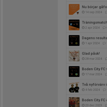
Nu börjar gåfo
14 sep 2024
Träningsmatch
2 apr 2024
Dagens resulta
1 apr 2024
Glad påsk!
28 mar 2024
Boden City FC
17 mar 2024
Två nyförvärv 
4 feb 2024
Boden City FC ö
23 dec 2023