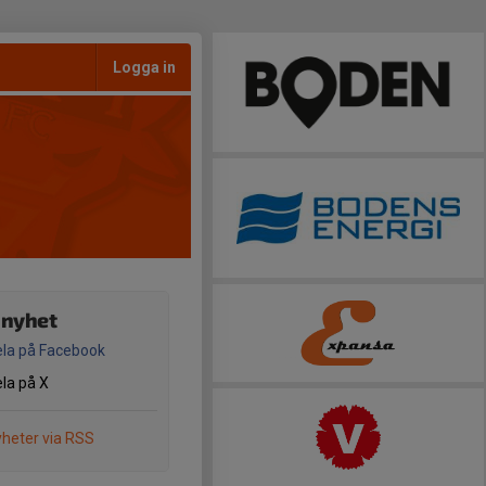
Logga in
 nyhet
la på Facebook
la på X
heter via RSS