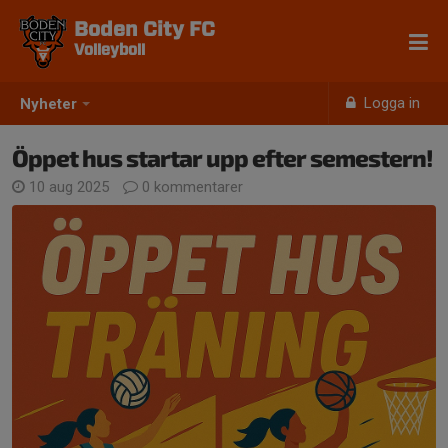
Boden City FC
Volleyboll
Logga in
Nyheter
Öppet hus startar upp efter semestern!
10 aug 2025
0 kommentarer