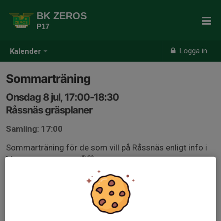
BK ZEROS
P17
Logga in
Kalender
Sommarträning
Onsdag 8 jul, 17:00-18:30
Råssnäs gräsplaner
Samling: 17:00
Sommarträning för de som vill på Råssnäs enligt info i
Messengergruppen ⚽️💚