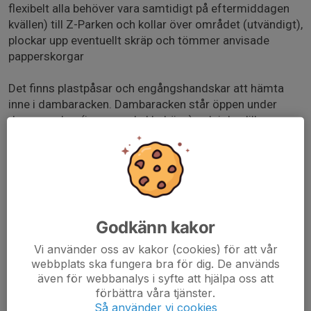
flexibelt alla behöver vara samtidigt på eftermiddagen
kvällen) till Z-Parken och kollar över området (utvändigt),
plockar upp eventuellt skräp och tömmer anvisade
papperskorgar
Det finns plastpåsar och engångshandskar att hämta
inne i dambaracken. Dambaracken står öppen under
dessa veckor (ingen nyckel behövs) och i den lilla
korridoren rakt fram finns det ett städskåp. I den ligger
plastpåsar och engångshandskar.
När ni har hämtat påse och handskar går ni en runda på
hela området och plockar upp skräp och liknande. Var
extra noga i lekparken och på b-plan mellan camparna. Ni
Godkänn kakor
behöver även tömma soptunnorna vid campingens
disk/kök utrymme om det är fullt och då sätta i tomma
Vi använder oss av kakor (cookies) för att vår
webbplats ska fungera bra för dig. De används
påsar(ta med två extra påsar från start).
även för webbanalys i syfte att hjälpa oss att
Under Folkracepassen går ni även uppe på grusplan och
förbättra våra tjänster.
plockar skräp.
Så använder vi cookies