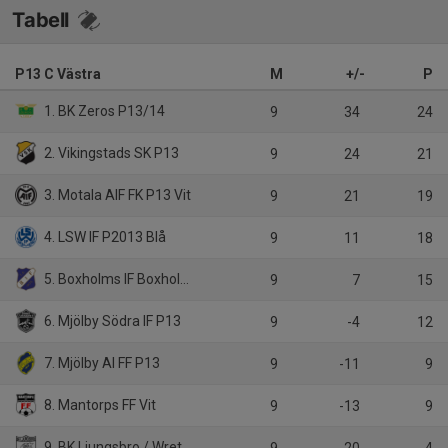
Tabell
P13 C Västra
M
+/-
P
1. BK Zeros P13/14
9
34
24
2. Vikingstads SK P13
9
24
21
3. Motala AIF FK P13 Vit
9
21
19
4. LSW IF P2013 Blå
9
11
18
5. Boxholms IF Boxholms IF P12/13/14
9
7
15
6. Mjölby Södra IF P13
9
-4
12
7. Mjölby AI FF P13
9
-11
9
8. Mantorps FF Vit
9
-13
9
9. BK Ljungsbro / Wreta P13 Vit