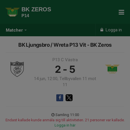
BK ZEROS
P14
Logga in
Matcher
BK Ljungsbro / Wreta P13 Vit - BK Zeros
P13 C Västra
2 - 5
14 jun, 12:00, Tellbyvallen 11 mot
11
Samling 11:00
Endast kallade kunde anmäla sig till aktiviteten. 21 personer var kallade.
Logga in här