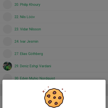
20. Philip Khoury
22. Nils Lööv
23. Vidar Nilsson
24. Ivar Jesmin
27. Elias Göthberg
29. Deniz Eshgi Vardani
30. Edvin Muhic Nordquist
Ledare
Christer Gustafsson
Tränare