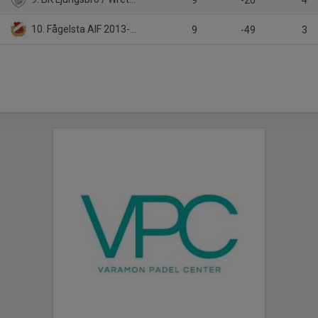
9
-20
4
10. Fågelsta AIF 2013-14
9
-49
3