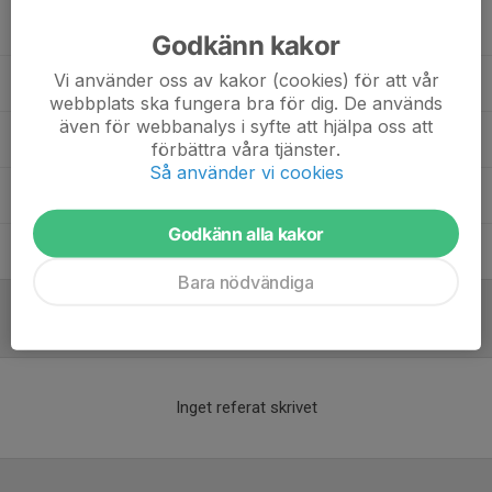
Henrik Nilsson
Tränare
Godkänn kakor
Vi använder oss av kakor (cookies) för att vår
Manfred Corander
Huvudtränare
webbplats ska fungera bra för dig. De används
även för webbanalys i syfte att hjälpa oss att
Olof Lööv
Huvudtränare
förbättra våra tjänster.
Så använder vi cookies
Rickard Göthberg
Målvaktstränare
Godkänn alla kakor
Tomas Nyiri Blixt
Tränare
Bara nödvändiga
Referat
Inget referat skrivet