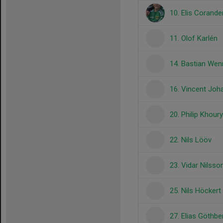
10. Elis Corande
11. Olof Karlén
14. Bastian We
16. Vincent Jo
20. Philip Khoury
22. Nils Lööv
23. Vidar Nilsso
25. Nils Höckert
27. Elias Göthbe