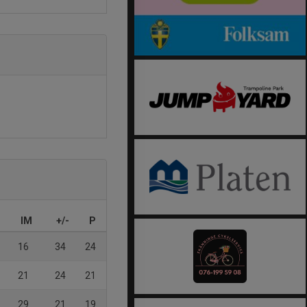
IM
+/-
P
16
34
24
21
24
21
29
21
19