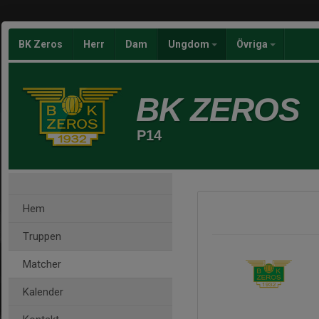
BK Zeros
Herr
Dam
Ungdom
Övriga
BK ZEROS
P14
Hem
Truppen
Matcher
Kalender