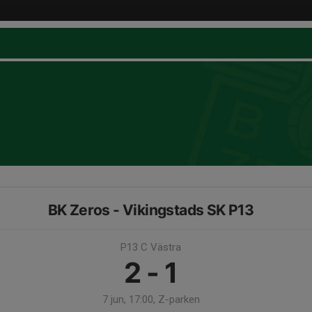
BK Zeros - Vikingstads SK P13
P13 C Västra
2 - 1
7 jun, 17:00, Z-parken