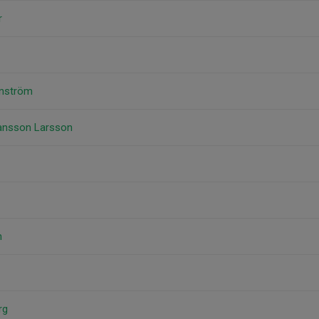
r
nnström
hansson Larsson
n
rg