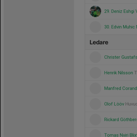
29. Deniz Eshgi 
30. Edvin Muhic
Ledare
Christer Gusta
Henrik Nilsson
T
Manfred Coran
Olof Lööv
Huvud
Rickard Göthbe
Tomas Nyiri Bli