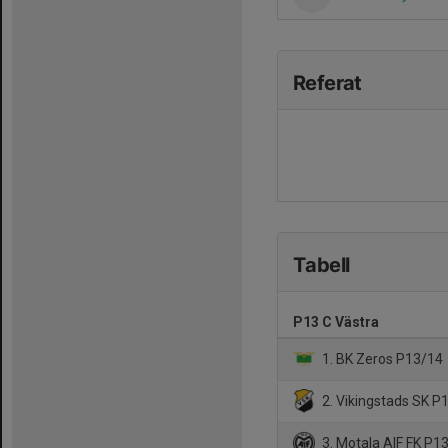
Referat
Tabell
P13 C Västra
1. BK Zeros P13/14
2. Vikingstads SK P
3. Motala AIF FK P13