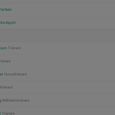
Vardani
 Nordquist
fsson
Tränare
ränare
der
Huvudtränare
tränare
rg
Målvaktstränare
xt
Tränare