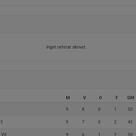
Inget referat skrivet
M
V
O
F
GM
9
8
0
1
50
13
9
7
0
2
45
 Vit
9
6
1
2
50