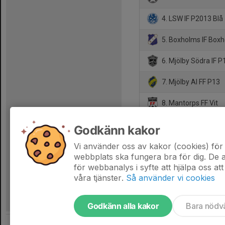
4. LSW IF P2013 Blå
5. Boxholms IF Boxh
6. Mjölby Södra IF P
7. Mjölby AI FF P13
8. Mantorps FF Vit
9. BK Ljungsbro / Wr
Godkänn kakor
10. Fågelsta AIF 20
Vi använder oss av kakor (cookies) för 
webbplats ska fungera bra för dig. De
för webbanalys i syfte att hjälpa oss att
våra tjänster.
Så använder vi cookies
Godkänn alla kakor
Bara nödv