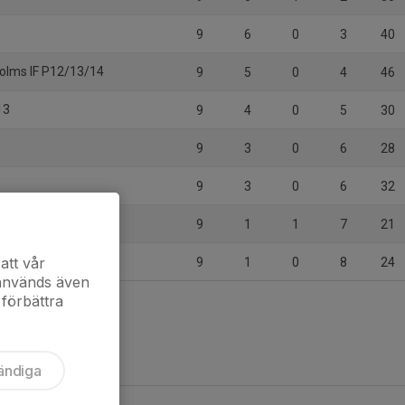
9
6
0
3
40
olms IF P12/13/14
9
5
0
4
46
13
9
4
0
5
30
9
3
0
6
28
9
3
0
6
32
eta P13 Vit
9
1
1
7
21
13-14
att vår
9
1
0
8
24
 används även
 förbättra
ändiga