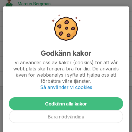
Marcus Bergman
Mattias Jansson
Mohammed Alhabib
Robin Hugosson
Godkänn kakor
Vi använder oss av kakor (cookies) för att vår
Sam Meripaasi
webbplats ska fungera bra för dig. De används
även för webbanalys i syfte att hjälpa oss att
Sebastian Nylander
förbättra våra tjänster.
Så använder vi cookies
Ledare
Godkänn alla kakor
Anders Karlsson
Målvaktstränare
Bara nödvändiga
Elmer Civgin
Huvudtränare