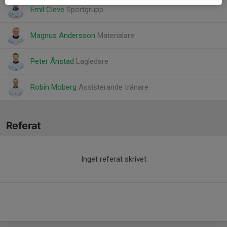
Emil Cleve
Sportgrupp
Magnus Andersson
Materialare
Peter Ånstad
Lagledare
Robin Moberg
Assisterande tränare
Referat
Inget referat skrivet