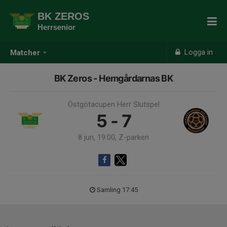
BK ZEROS
Herrsenior
Logga in
Matcher
BK Zeros - Hemgårdarnas BK
Östgötacupen Herr Slutspel
5 - 7
8 jun, 19:00, Z-parken
Samling 17:45