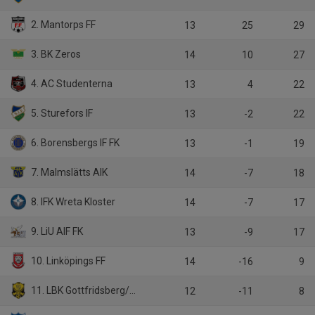
2. Mantorps FF
13
25
29
3. BK Zeros
14
10
27
4. AC Studenterna
13
4
22
5. Sturefors IF
13
-2
22
6. Borensbergs IF FK
13
-1
19
7. Malmslätts AIK
14
-7
18
8. IFK Wreta Kloster
14
-7
17
9. LiU AIF FK
13
-9
17
10. Linköpings FF
14
-16
9
11. LBK Gottfridsberg/Hemgårdarnas BK B
12
-11
8