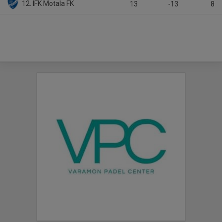
12. IFK Motala FK
13
-13
8