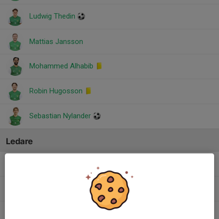
Ludwig Thedin
Mattias Jansson
Mohammed Alhabib
Robin Hugosson
Sebastian Nylander
Ledare
Anders Karlsson
Målvaktstränare
Elmer Civgin
Huvudtränare
Emil Cleve
Sportgrupp