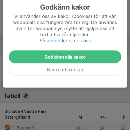
Godkänn kakor
Magnus Andersson
Materialare
Vi använder oss av kakor (cookies) för att vår
webbplats ska fungera bra för dig. De används
Peter Ånstad
Lagledare
även för webbanalys i syfte att hjälpa oss att
förbättra våra tjänster.
Så använder vi cookies
Referat
Godkänn alla kakor
Inget referat skrivet
Bara nödvändiga
Tabell
Division 4 Västra Herr
Östergötland
M
+/-
P
1. Borens IK
14
27
33