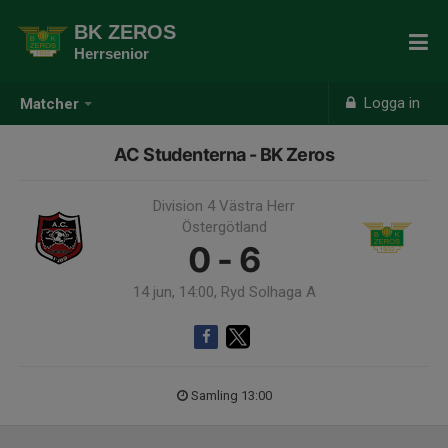
BK ZEROS
Herrsenior
Logga in
Matcher
AC Studenterna - BK Zeros
Division 4 Västra Herr
Östergötland
0 - 6
14 jun, 14:00, Ryd Solhaga A
Samling 13:00