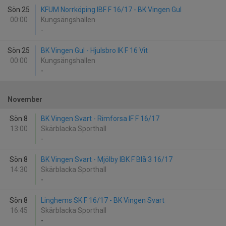
Sön 25
KFUM Norrköping IBF F 16/17 - BK Vingen Gul
00:00
Kungsängshallen
-
Sön 25
BK Vingen Gul - Hjulsbro IK F 16 Vit
00:00
Kungsängshallen
-
November
Sön 8
BK Vingen Svart - Rimforsa IF F 16/17
13:00
Skärblacka Sporthall
-
Sön 8
BK Vingen Svart - Mjölby IBK F Blå 3 16/17
14:30
Skärblacka Sporthall
-
Sön 8
Linghems SK F 16/17 - BK Vingen Svart
16:45
Skärblacka Sporthall
-