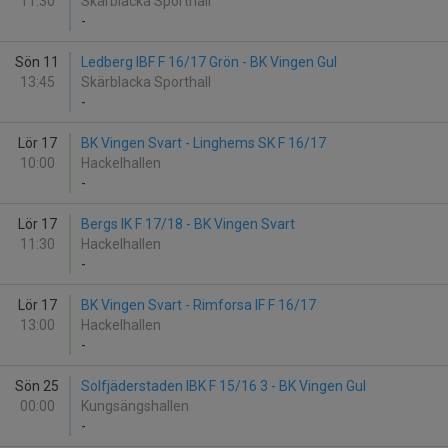
11:30
Skärblacka Sporthall
-
Sön 11
Ledberg IBF F 16/17 Grön - BK Vingen Gul
13:45
Skärblacka Sporthall
-
Lör 17
BK Vingen Svart - Linghems SK F 16/17
10:00
Hackelhallen
-
Lör 17
Bergs IK F 17/18 - BK Vingen Svart
11:30
Hackelhallen
-
Lör 17
BK Vingen Svart - Rimforsa IF F 16/17
13:00
Hackelhallen
-
Sön 25
Solfjäderstaden IBK F 15/16 3 - BK Vingen Gul
00:00
Kungsängshallen
-