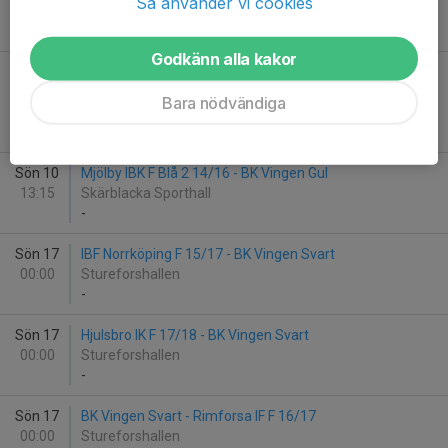
Så använder vi cookies
09:00
Skärblacka Sporthall
-
Godkänn alla kakor
Sön 10
BK Vingen Gul - Linköping IBK Ungdom F 16/17
10:30
Södra ...
Bara nödvändiga
Skärblacka Sporthall
-
Sön 10
Mjölby IBK F Blå 2 14/16 - BK Vingen Gul
13:15
Skärblacka Sporthall
-
Sön 17
IBF Norrköping F 15/17 - BK Vingen Svart
00:00
Stureforshallen
-
Sön 17
Hjulsbro IK F 17/18 - BK Vingen Svart
00:00
Stureforshallen
-
Sön 17
BK Vingen Svart - Rimforsa IF F 16/17
00:00
Stureforshallen