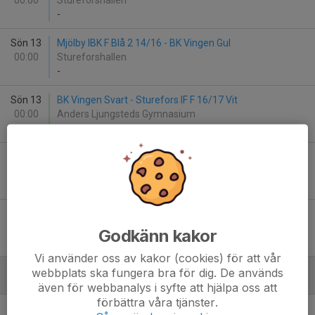
00:00
Stureforshallen
-
Sön 13
Mjölby IBK F Blå 2 14/16 - BK Vingen Gul
00:00
Stureforshallen
-
Sön 13
BK Vingen Svart - Sturefors IF F 16/17 Vit
00:00
Anders Ljungsteds Gymnasium
-
Sön 13
Bergs IK F 17/18 - BK Vingen Svart
00:00
Anders Ljungsteds Gymnasium
-
Sön 13
BK Vingen Svart - Ekängens IF F 16/17
00:00
Anders Ljungsteds Gymnasium
Godkänn kakor
-
Vi använder oss av kakor (cookies) för att vår
webbplats ska fungera bra för dig. De används
Januari - 2027
även för webbanalys i syfte att hjälpa oss att
förbättra våra tjänster.
Sön 10
BK Vingen Gul - Hjulsbro IK F 16 Vit