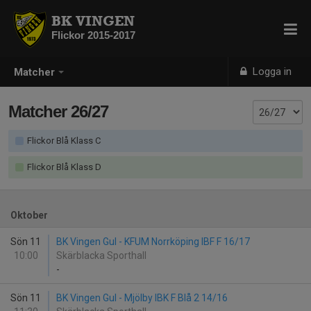
BK VINGEN
Flickor 2015-2017
Logga in
Matcher
Matcher 26/27
Flickor Blå Klass C
Flickor Blå Klass D
Oktober
Sön 11
BK Vingen Gul - KFUM Norrköping IBF F 16/17
10:00
Skärblacka Sporthall
-
Sön 11
BK Vingen Gul - Mjölby IBK F Blå 2 14/16