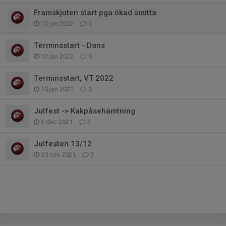
Framskjuten start pga ökad smitta
15 jan 2022
0
Terminsstart - Dans
12 jan 2022
0
Terminsstart, VT 2022
10 jan 2022
0
Julfest -> Kakpåsehämtning
6 dec 2021
2
Julfesten 13/12
30 nov 2021
3