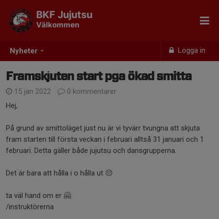
BKF Jujutsu
Välkommen
Logga in
Nyheter
Framskjuten start pga ökad smitta
15 jan 2022
0 kommentarer
Hej,
På grund av smittoläget just nu är vi tyvärr tvungna att skjuta
fram starten till första veckan i februari alltså 31 januari och 1
februari. Detta gäller både jujutsu och dansgrupperna.
Det är bara att hålla i o hålla ut 😔
ta väl hand om er 🤗
/instruktörerna