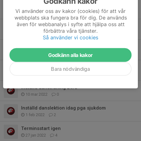
Godkänn kakor
Terminen startar 9/1
Vi använder oss av kakor (cookies) för att vår
9 jan 2023
1
webbplats ska fungera bra för dig. De används
även för webbanalys i syfte att hjälpa oss att
Terminsstart, HT 2022
förbättra våra tjänster.
15 aug 2022
2
Så använder vi cookies
Hanshi Mehdi 10 Dan!
10 jul 2022
7
Godkänn alla kakor
Inställd dansträning 15/3
Bara nödvändiga
15 mar 2022
0
Inställd dansträning 29/3
10 mar 2022
0
Inställd danslektion idag pga sjukdom
1 feb 2022
2
Terminsstart igen
27 jan 2022
4