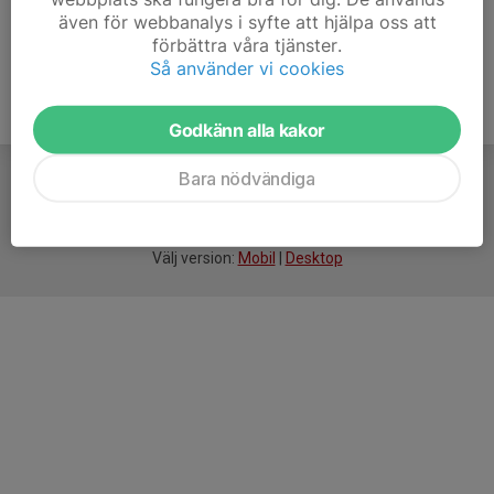
även för webbanalys i syfte att hjälpa oss att
förbättra våra tjänster.
Så använder vi cookies
Godkänn alla kakor
Bara nödvändiga
För
smarta
idrottsföreningar
Välj version:
Mobil
|
Desktop