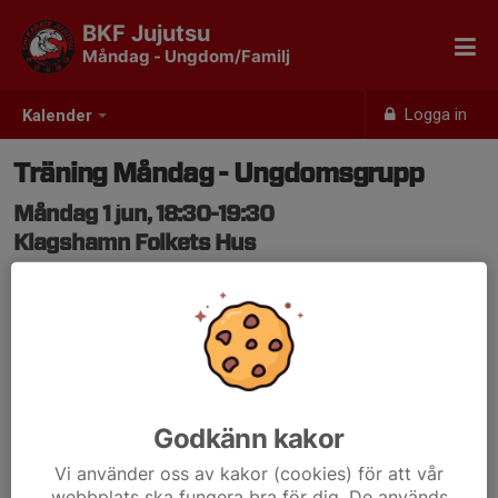
BKF Jujutsu
Måndag - Ungdom/Familj
Logga in
Kalender
Träning Måndag - Ungdomsgrupp
Måndag 1 jun, 18:30-19:30
Klagshamn Folkets Hus
Samling: 18:30
Godkänn kakor
Vi använder oss av kakor (cookies) för att vår
webbplats ska fungera bra för dig. De används