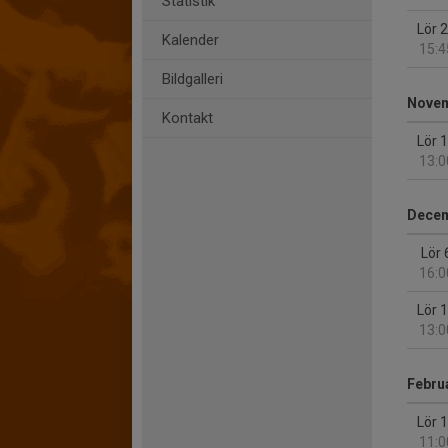
Statistik
Lör 
Kalender
15:4
Bildgalleri
Nove
Kontakt
Lör 
13:0
Dece
Lör 
16:0
Lör 
13:0
Februa
Lör 
11:0