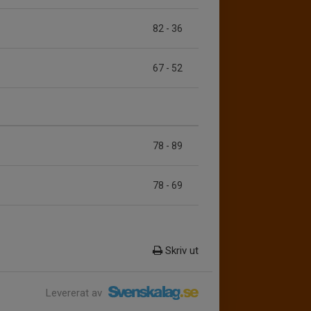
82
-
36
67
-
52
78
-
89
78
-
69
Skriv ut
Levererat av