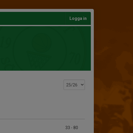
Logga in
33
-
80