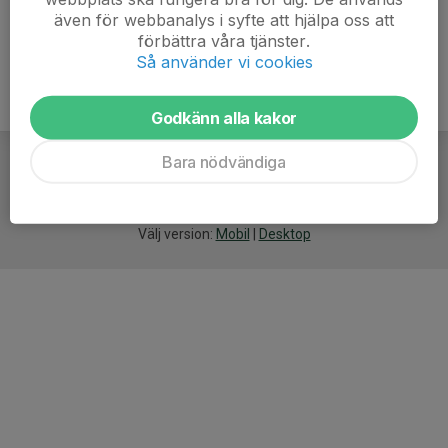
även för webbanalys i syfte att hjälpa oss att
förbättra våra tjänster.
Så använder vi cookies
Godkänn alla kakor
Bara nödvändiga
För
smarta
idrottsföreningar
Välj version:
Mobil
|
Desktop