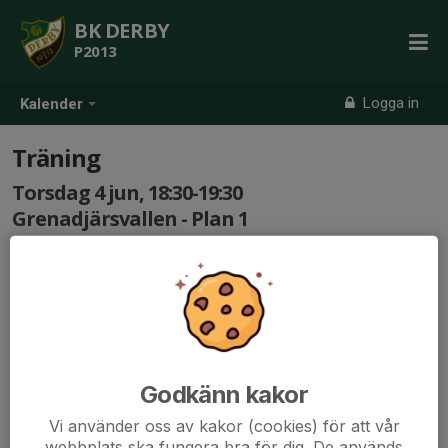
BK DERBY
P2013
Logga in
Kalender
Träning
Torsdag 4 jun, 18:30-19:30
Grenadjärsvallen - Plan 1
Samling: 18:20
Godkänn kakor
Vi använder oss av kakor (cookies) för att vår
webbplats ska fungera bra för dig. De används