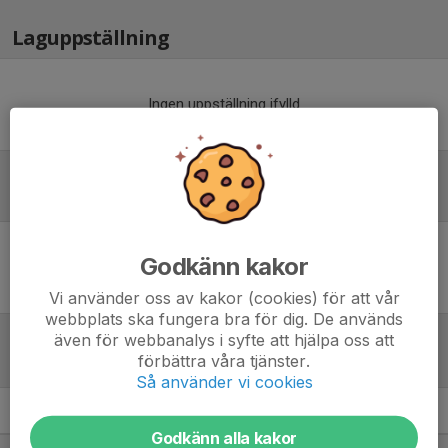
Laguppställning
Ingen uppställning ifylld
Referat
Godkänn kakor
Inget referat skrivet
Vi använder oss av kakor (cookies) för att vår
webbplats ska fungera bra för dig. De används
även för webbanalys i syfte att hjälpa oss att
Tabell
förbättra våra tjänster.
Så använder vi cookies
F15-19 D
M
+/-
P
Godkänn alla kakor