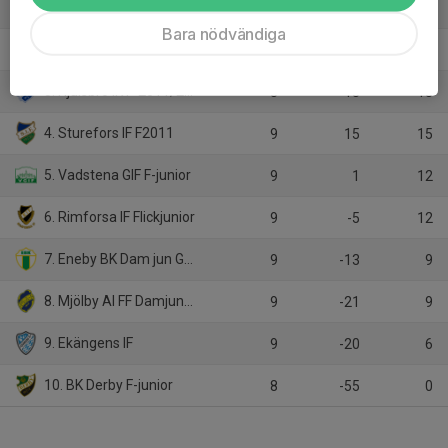
1. Borens IK RÖD
9
51
27
Bara nödvändiga
2. IFK Wreta Kloster BK Ljungsbro Damjunior Lag 3
9
29
24
3. Hjulsbro IK F-2011/2012
8
18
18
4. Sturefors IF F2011
9
15
15
5. Vadstena GIF F-junior
9
1
12
6. Rimforsa IF Flickjunior
9
-5
12
7. Eneby BK Dam jun Grön
9
-13
9
8. Mjölby AI FF Damjunior
9
-21
9
9. Ekängens IF
9
-20
6
10. BK Derby F-junior
8
-55
0