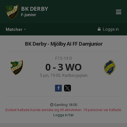
BK DERBY
F-junior
Logga in
Matcher
BK Derby - Mjölby AI FF Damjunior
F15-19 D
0 - 3
WO
5 jun, 19:00, Karlbergsplan
Samling 18:00
Endast kallade kunde anmäla sig till aktiviteten. 19 personer var kallade.
Logga in här